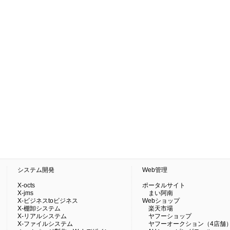
システム開発
Web管理
X-octs
ポータルサイト
X-jms
まい阿南
X-ビジネスtoビジネス
Webショップ
X-棚卸システム
楽天市場
X-リアルシステム
ヤフーショップ
X-ファイルシステム
ヤフーオークション（4店舗