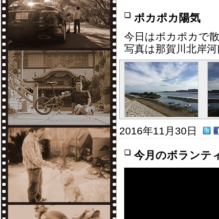
ポカポカ陽気
今日はポカポカで散
写真は那賀川北岸河
2016年11月30日
今月のボランテ