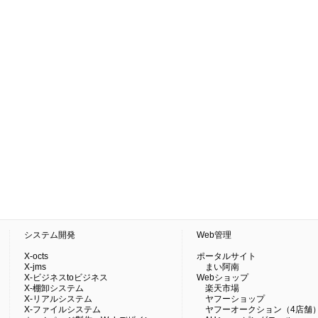
システム開発
Web管理
X-octs
ポータルサイト
X-jms
まい阿南
X-ビジネスtoビジネス
Webショップ
X-棚卸システム
楽天市場
X-リアルシステム
ヤフーショップ
X-ファイルシステム
ヤフーオークション（4店舗