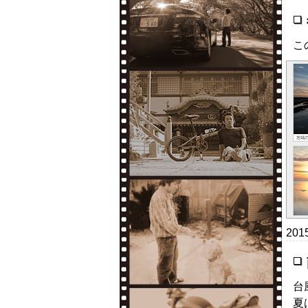
こ
20
台
夏