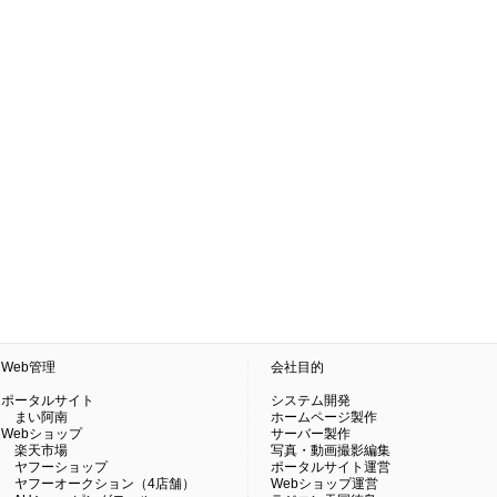
Web管理
会社目的
ポータルサイト
システム開発
まい阿南
ホームページ製作
Webショップ
サーバー製作
楽天市場
写真・動画撮影編集
ヤフーショップ
ポータルサイト運営
ヤフーオークション（4店舗）
Webショップ運営