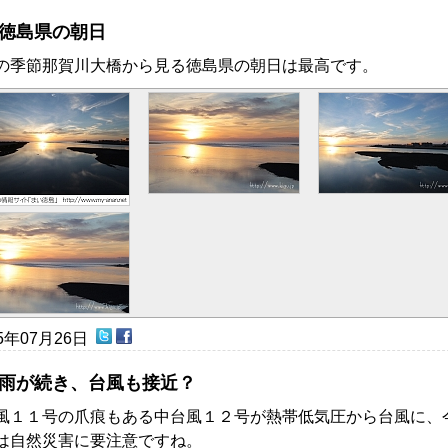
徳島県の朝日
の季節那賀川大橋から見る徳島県の朝日は最高です。
15年07月26日
雨が続き、台風も接近？
風１１号の爪痕もある中台風１２号が熱帯低気圧から台風に、
は自然災害に要注意ですね。