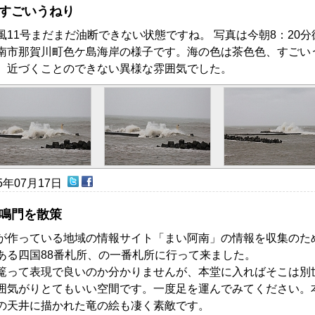
すごいうねり
風11号まだまだ油断できない状態ですね。 写真は今朝8：20分
南市那賀川町色ケ島海岸の様子です。海の色は茶色色、すごい
、近づくことのできない異様な雰囲気でした。
15年07月17日
鳴門を散策
が作っている地域の情報サイト「まい阿南」の情報を収集のた
ある四国88番札所、の一番札所に行って来ました。
篭って表現で良いのか分かりませんが、本堂に入ればそこは別
囲気がりとてもいい空間です。一度足を運んでみてください。
の天井に描かれた竜の絵も凄く素敵です。