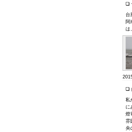
台
阿
は
20
私
に
燈
雰
央