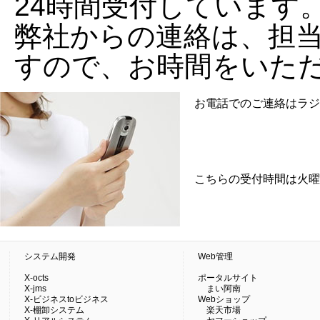
24時間受付しています
弊社からの連絡は、担
すので、お時間をいた
お電話でのご連絡はラジ
こちらの受付時間は火曜日
システム開発
Web管理
X-octs
ポータルサイト
X-jms
まい阿南
X-ビジネスtoビジネス
Webショップ
X-棚卸システム
楽天市場